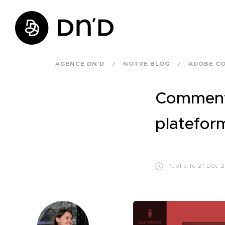
AGENCE DN'D
NOTRE BLOG
ADOBE C
Comment 
platefor
Publié le 21 Déc 