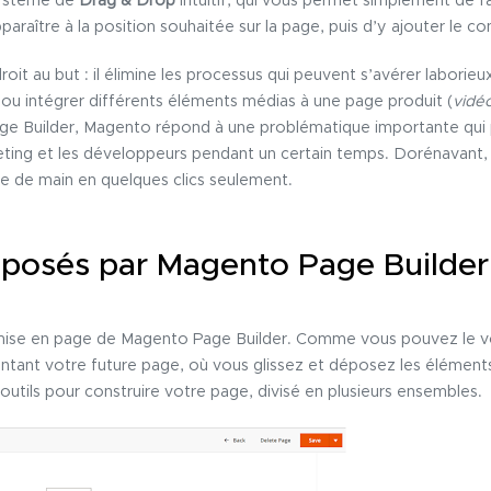
système de
Drag & Drop
intuitif, qui vous permet simplement de fa
araître à la position souhaitée sur la page, puis d’y ajouter le c
oit au but : il élimine les processus qui peuvent s’avérer laborie
ou intégrer différents éléments médias à une page produit (
vidéo
age Builder,
Magento
répond à une problématique importante qui 
keting et les développeurs pendant un certain temps. Dorénavant,
ée de main en quelques clics seulement.
roposés par Magento Page Builder
 mise en page de Magento Page Builder. Comme vous pouvez le voir
entant votre future page, où vous glissez et déposez les élément
utils pour construire votre page, divisé en plusieurs ensembles.