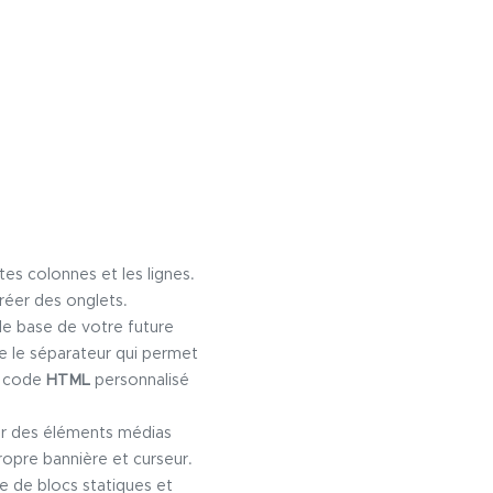
tes colonnes et les lignes.
réer des onglets.
de base de votre future
ue le séparateur qui permet
du code
HTML
personnalisé
rer des éléments médias
opre bannière et curseur.
 de blocs statiques et