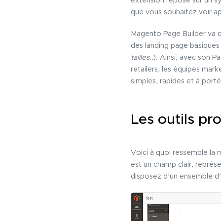
extension repose sur un 
que vous souhaitez voir app
Magento Page Builder va dr
des landing page basiques 
tailles..
). Ainsi, avec son P
retailers, les équipes mar
simples, rapides et à port
Les outils p
Voici à quoi ressemble la
est un champ clair, représ
disposez d’un ensemble d’o