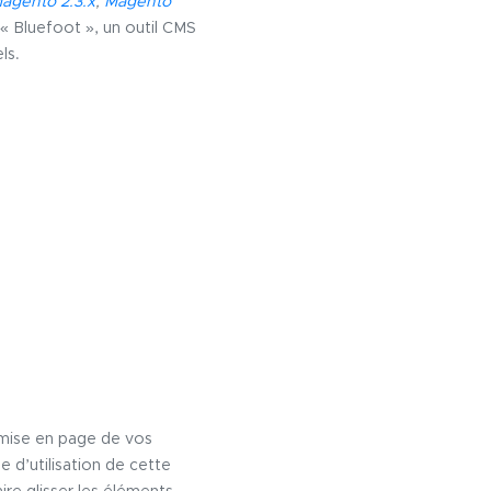
agento 2.3.x
,
Magento
« Bluefoot », un outil CMS
ls.
 mise en page de vos
 d’utilisation de cette