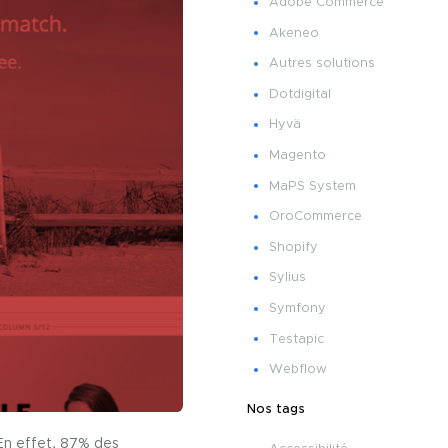
Adobe Commerce
Akeneo
Autres solutions
Dotdigital
Hyvä
Magento
MaPS System
OroCommerce
Shopify
Sylius
Symfony
Testapic
Webflow
Nos tags
 En effet, 87% des