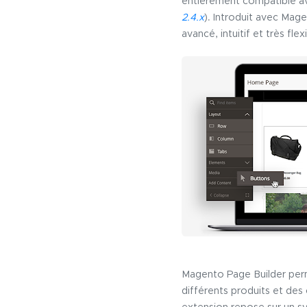
entièrement compatible av
2.4.x
). Introduit avec Mag
avancé, intuitif et très fl
Magento Page Builder perm
différents produits et des