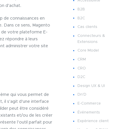
Accessibilité
on d’achat.
B2B
B2C
p de connaissances en
ile. Dans ce sens, Magento
Cas clients
e de votre plateforme E-
Connecteurs &
rez répondre à leurs
Extensions
t administrer votre site
Core Model
CRM
CRO
D2C
Design UX & UI
thème qui vous permet de
Dn'D
il s’agit d’une interface
E-Commerce
ilder peut être considéré
Événements
xistants et/ou de les créer
Expérience client
sente l’outil parfait pour