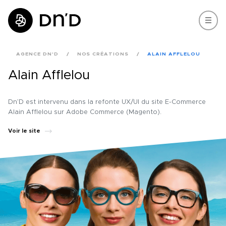
AGENCE DN'D
NOS CRÉATIONS
ALAIN AFFLELOU
Alain Afflelou
Dn’D est intervenu dans la refonte UX/UI du site E-Commerce
Alain Afflelou sur Adobe Commerce (Magento).
Voir le site