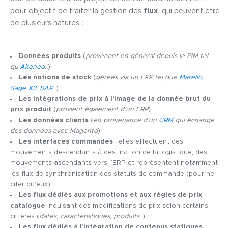
pour objectif de traiter la gestion des
flux
, qui peuvent être
de plusieurs natures :
Données produits
(
provenant en général depuis le PIM tel
qu’
Akeneo
..
)
Les notions de stock
(
gérées via un ERP tel que
Marello
,
Sage X3
,
SAP
..
)
Les intégrations de prix à l’image de la donnée brut du
prix produit
(
provient également d’un ERP
)
Les données clients
(
en provenance d’un
CRM
qui échange
des données avec Magento
)
Les interfaces commandes
: elles effectuent des
mouvements descendants à destination de la logistique, des
mouvements ascendants vers l’ERP et représentent notamment
les flux de synchronisation des statuts de commande (pour ne
citer qu’eux)
Les flux dédiés aux promotions et aux règles de prix
catalogue
induisant des modifications de prix selon certains
critères (
dates, caractéristiques, produits..
)
Les flux dédiés à l’intégration de contenus statiques