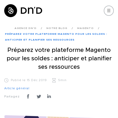
AGENCE DN'D
NOTRE BLOG
MAGENTO
PRÉPAREZ VOTRE PLATEFORME MAGENTO POUR LES SOLDES :
ANTICIPER ET PLANIFIER SES RESSOURCES
Préparez votre plateforme Magento
pour les soldes : anticiper et planifier
ses ressources
Publié le 15 Déc 2019
5min
Article général
Partagez