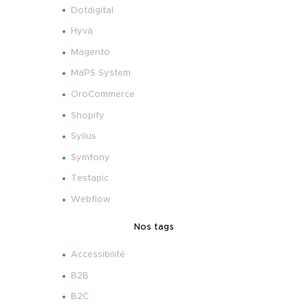
Dotdigital
Hyvä
Magento
MaPS System
OroCommerce
Shopify
Sylius
Symfony
Testapic
Webflow
Nos tags
Accessibilité
B2B
B2C