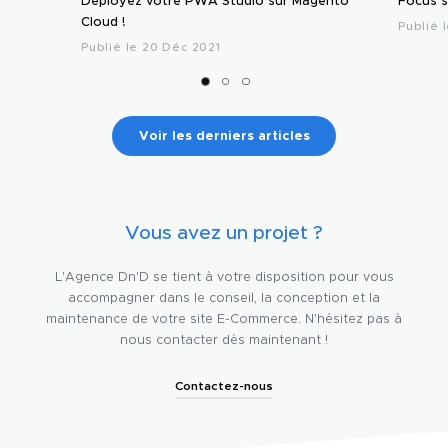
Déployez votre PWA Studio sur Magento
Focus s
Cloud !
Publié 
Publié le 20 Déc 2021
Voir les derniers articles
Vous avez un projet ?
L'Agence Dn'D se tient à votre disposition pour vous
accompagner dans le conseil, la conception et la
maintenance de votre site E-Commerce. N'hésitez pas à
nous contacter dès maintenant !
Contactez-nous