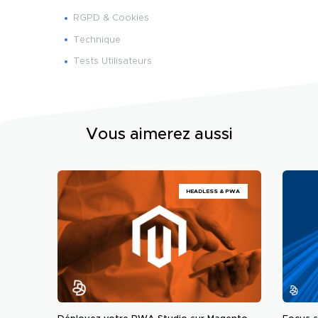
RGPD & Cookies
Technique
Tests Utilisateurs
Vous aimerez aussi
HEADLESS & PWA