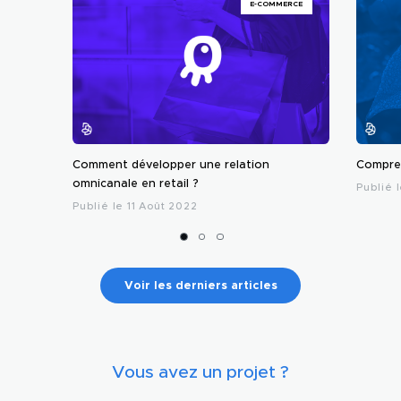
E-COMMERCE
Comment développer une relation
Compren
omnicanale en retail ?
Publié 
Publié le 11 Août 2022
Voir les derniers articles
Vous avez un projet ?