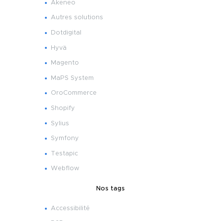
Akeneo
Autres solutions
Dotdigital
Hyvä
Magento
MaPS System
OroCommerce
Shopify
Sylius
Symfony
Testapic
Webflow
Nos tags
Accessibilité