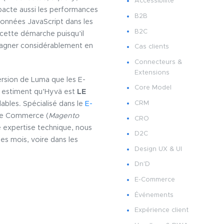
Accessibilité
mpacte aussi les performances
B2B
données JavaScript dans les
B2C
t cette démarche puisqu’il
e gagner considérablement en
Cas clients
Connecteurs &
Extensions
version de Luma que les E-
Core Model
s estiment qu’Hyvä est
LE
CRM
ables. Spécialisé dans le
E-
obe Commerce (
Magento
CRO
 expertise technique, nous
D2C
es mois, voire dans les
Design UX & UI
Dn'D
E-Commerce
Événements
Expérience client