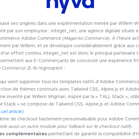
puise ses origines dans une expérimentation menée par Willem W
té par son employeur : integer_net, une agence digitale située e
E-Commerce Adobe Commerce (
Magento Commerce
). À l’heure ac
ement par Willem, et se développe considérablement grâce aux co
 d’un effort continu, integer_net est donc le principal partenaire
s permettent aux E-Commerçants de concevoir une expérience fr
 Commerce 2
). Ils regroupent :
qui vient supprimer tous les templates natifs d’Adobe Commerce
lection de thèmes construits avec Tailwind CSS, Alpine.js et Ad
me inventé par Willem Wigman, inspiré par la « TALL Stack », uti
AM Stack » se compose de Tailwind CSS, Alpine.js et Adobe Co
cet article
).
tème de checkout hautement personnalisable pour Adobe Comm
xiste aussi un autre module pour fallback sur le checkout natif
).
es complémentaires
permettant de garantir la compatibilité d’