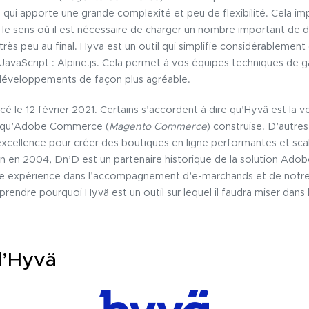
) qui apporte une grande complexité et peu de flexibilité. Cela i
le sens où il est nécessaire de charger un nombre important de 
 très peu au final. Hyvä est un outil qui simplifie considérablemen
rie JavaScript : Alpine.js. Cela permet à vos équipes techniques d
développements de façon plus agréable.
cé le 12 février 2021. Certains s’accordent à dire qu’Hyvä est la 
 qu’Adobe Commerce (
Magento Commerce
) construise. D’autre
xcellence pour créer des boutiques en ligne performantes et scal
on en 2004, Dn’D est un partenaire historique de la solution Ad
otre expérience dans l’accompagnement d’e-marchands et de notre
endre pourquoi Hyvä est un outil sur lequel il faudra miser dans l
d’Hyvä