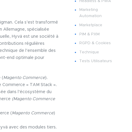
Headless & PWA
Marketing
Automation
igman. Cela s’est transformé
Marketplace
n Allemagne, spécialisée
PIM & PXM
tuelle, Hyvä est une société à
RGPD & Cookies
ntributions régulières
 technique de l’ensemble des
Technique
ont-end optimale pour
Tests Utilisateurs
 (
Magento Commerce
).
obe Commerce « TAM Stack ».
lisée dans l’écosystème du
mmerce
(Magento Commerce
erce (
Magento Commerce
)
Hyvä avec des modules tiers.