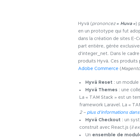
Hyvä (
prononcez
« Huva »
) 
en un prototype qui fut adop
dans la création de sites 
part entière, gérée exclusiv
d’integer_net. Dans le cadre
produits Hyvä. Ces produit
Adobe Commerce
(
Magento
Hyvä Reset
: un module 
Hyvä Themes
: une col
La « TAM Stack » est un ter
framework Laravel. La « T
2 –
plus d’informations dans 
Hyvä Checkout
: un sys
construit avec React.js (
il e
Un
ensemble de modul