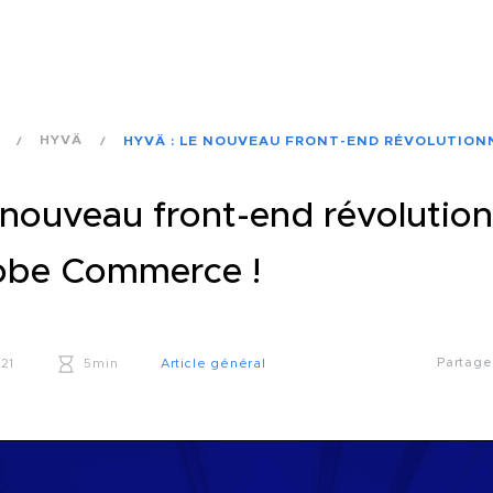
HYVÄ
HYVÄ : LE NOUVEAU FRONT-END RÉVOLUTION
 nouveau front-end révolution
obe Commerce !
Partag
021
5min
Article général