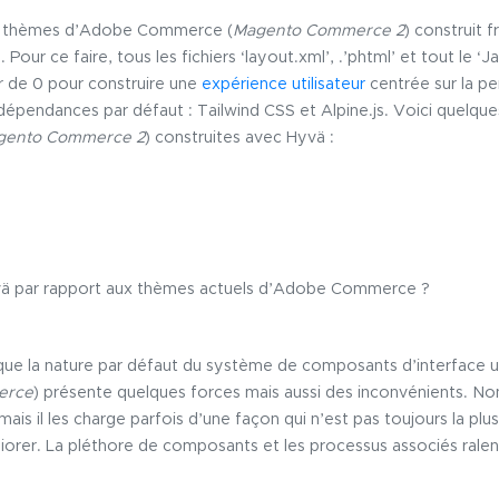
s thèmes d’Adobe Commerce (
Magento Commerce 2
) construit f
ur ce faire, tous les fichiers ‘layout.xml’, .’phtml’ et tout le ‘J
ir de 0 pour construire une
expérience utilisateur
centrée sur la p
épendances par défaut : Tailwind CSS et Alpine.js. Voici quelqu
gento Commerce 2
) construites avec Hyvä :
yvä par rapport aux thèmes actuels d’Adobe Commerce ?
r que la nature par défaut du système de composants d’interface u
erce
) présente quelques forces mais aussi des inconvénients. No
s il les charge parfois d’une façon qui n’est pas toujours la plu
liorer. La pléthore de composants et les processus associés ralen