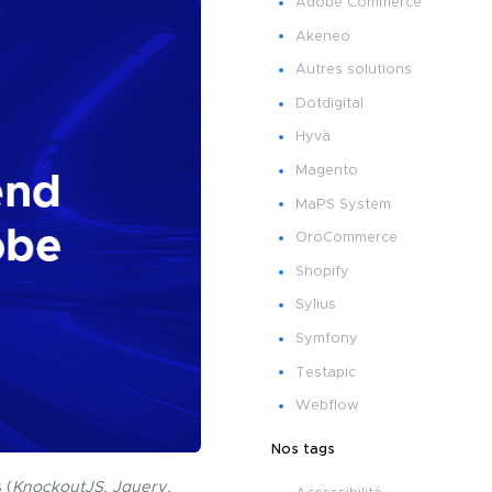
Adobe Commerce
Akeneo
Autres solutions
Dotdigital
Hyvä
Magento
MaPS System
OroCommerce
Shopify
Sylius
Symfony
Testapic
Webflow
Nos tags
 (
KnockoutJS, Jquery,