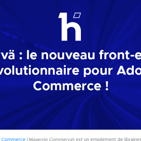
 Commerce
(
Magento Commerce
) est un empilement de librairies