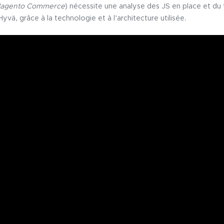
agento Commerce
) nécessite une analyse des JS en place et du 
yvä, grâce à la technologie et à l’architecture utilisée.