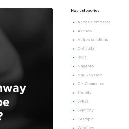
Nos categories
Adobe Commerce
Akeneo
Autres solutions
Dotdigital
Hyvä
Magento
MaPS System
OroCommerce
Shopify
Sylius
Symfony
Testapic
Webflow