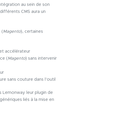
ntégration au sein de son
 différents CMS aura un
 (
Magento
), certaines
et accélérateur
ce (
Magento
) sans intervenir
ur
clure sans couture dans l’outil
es Lemonway leur plugin de
énériques liés à la mise en