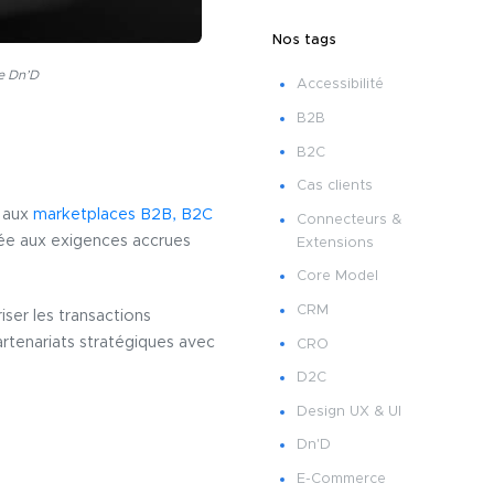
Nos tags
e Dn’D
Accessibilité
B2B
B2C
Cas clients
 aux
marketplaces B2B, B2C
Connecteurs &
ptée aux exigences accrues
Extensions
Core Model
CRM
iser les transactions
artenariats stratégiques avec
CRO
D2C
Design UX & UI
Dn'D
E-Commerce