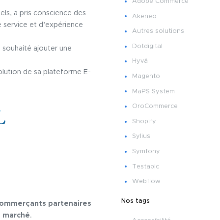
Adobe Commerce
ls, a pris conscience des
Akeneo
e service et d’expérience
Autres solutions
Dotdigital
 souhaité ajouter une
Hyvä
olution de sa plateforme E-
Magento
MaPS System
OroCommerce
Shopify
Sylius
Symfony
Testapic
Webflow
Nos tags
commerçants partenaires
e marché
.