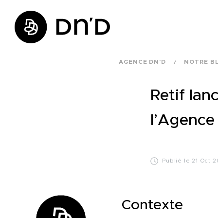
AGENCE DN'D
NOTRE B
Retif lan
l’Agence
Publié le 21 Oct 2
Contexte