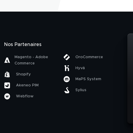
Nos Partenaires
Magento - Adobe
OroCommerce
Commerce
Hyvä
Shopify
MaPS System
Akeneo PIM
Sylius
Webflow