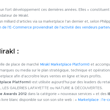
n fort développement ces dernières années. Elles « constituent 
ndateur de Mirakl.
 milliard d’articles via sa marketplace l’an dernier et, selon Phili
in de l’E-Commerce proviendrait de l’activité des vendeurs partena
rakl :
cielle de place de marché
Mirakl Marketplace Platform©
et accompag
marques ou media sur le plan stratégique, technique et opération
lace afin d’accroître leurs ventes en ligne et leurs profits.
etplace Platform©
est utilisée aujourd’hui par des leaders du ret
 LES GALERIES LAFAYETTE ou NATURE & DÉCOUVERTES.
e Awards 2012
dans la catégorie « nouveaux services » et des
I
livre blanc disponible sur son son site web : «
Marketplace : l’e