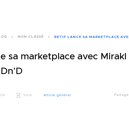
LOG
NON CLASSÉ
RETIF LANCE SA MARKETPLACE AVE
ce sa marketplace avec Mirakl
 Dn’D
Partag
014
5min
Article général