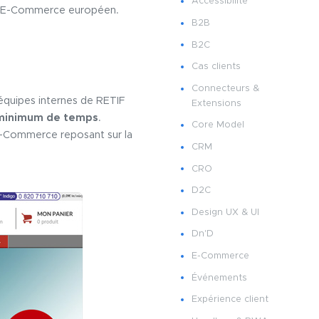
Accessibilité
 du E-Commerce européen.
B2B
B2C
Cas clients
Connecteurs &
équipes internes de RETIF
Extensions
minimum de temps
.
Core Model
E-Commerce reposant sur la
CRM
CRO
D2C
Design UX & UI
Dn'D
E-Commerce
Événements
Expérience client