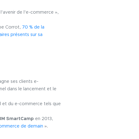
l’avenir de l’e-commerce »,
ppe Corrot,
70 % de la
ires présents sur sa
ne ses clients e-
nel dans le lancement et le
ail et du e-commerce tels que
BM SmartCamp
en 2013,
-commerce de demain
».