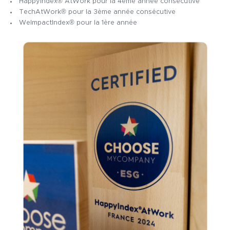
HappyIndex® AtWork pour la
4ème année consécutive
TechAtWork® pour la
3ème année consécutive
WeImpactIndex® pour la
1ère année