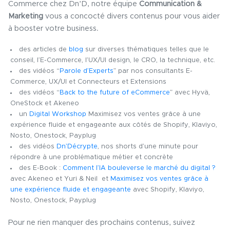
Commerce chez Dn’D, notre équipe
Communication &
Marketing
vous a concocté divers contenus pour vous aider
à booster votre business.
des articles de
blog
sur diverses thématiques telles que le
conseil, l’E-Commerce, l’UX/UI design, le CRO, la technique, etc.
des vidéos “
Parole d’Expert
s
” par nos consultants E-
Commerce, UX/UI et Connecteurs et Extensions
des vidéos “
Back to the future of eCommerce
” avec Hyvä,
OneStock et Akeneo
un
Digit
al Worksh
o
p
Maximisez vos ventes grâce à une
expérience fluide et engageante aux côtés de Shopify, Klaviyo,
Nosto, Onestock, Payplug
des vidéos
Dn’Décrypte
, nos shorts d’une minute pour
répondre à une problématique métier et concrète
des E-Book :
Comment l’IA bouleverse le marché du digital ?
avec Akeneo et Yuri & Neil et
Maximisez vos ventes grâce à
une expérience fluide et engageante
avec Shopify, Klaviyo,
Nosto, Onestock, Payplug
Pour ne rien manquer des prochains contenus, suivez