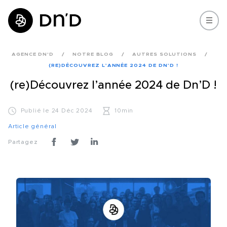
AGENCE DN'D
NOTRE BLOG
AUTRES SOLUTIONS
(RE)DÉCOUVREZ L’ANNÉE 2024 DE DN’D !
(re)Découvrez l’année 2024 de Dn’D !
Publié le 24 Déc 2024
10min
Article général
Partagez