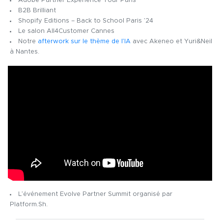
Adobe Partner Experience Tour Paris
B2B Brilliant
Shopify Editions – Back to School Paris ’24
Le salon All4Customer Cannes
Notre
afterwork sur le thème de l’IA
avec Akeneo et Yuri&Neil
à Nantes.
L’événement Evolve Partner Summit organisé par
Platform.Sh.