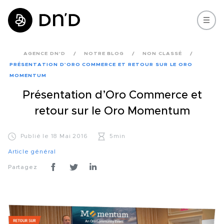
AGENCE DN'D
NOTRE BLOG
NON CLASSÉ
PRÉSENTATION D’ORO COMMERCE ET RETOUR SUR LE ORO
MOMENTUM
Présentation d’Oro Commerce et
retour sur le Oro Momentum
Publié le 18 Mai 2016
5min
Article général
Partagez