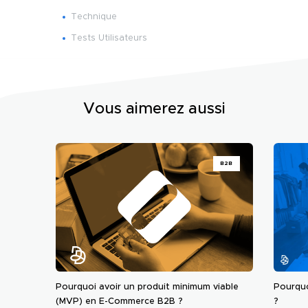
Technique
Tests Utilisateurs
Vous aimerez aussi
B2B
Pourquoi avoir un produit minimum viable
Pourquo
(MVP) en E-Commerce B2B ?
?