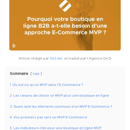
Article rédigé par
Oro Inc.
et traduit par l’Agence Dn’D
Sommaire
hide
1
Qu’est-ce qu’un MVP dans l’E-Commerce ?
2
Les raisons de choisir un MVP pour une boutique en ligne
3
Quels sont les éléments communs d’un MVP E-Commerce ?
4
Vos premiers pas vers un MVP E-Commerce
5
Les indicateurs clés pour une boutique en ligne MVP