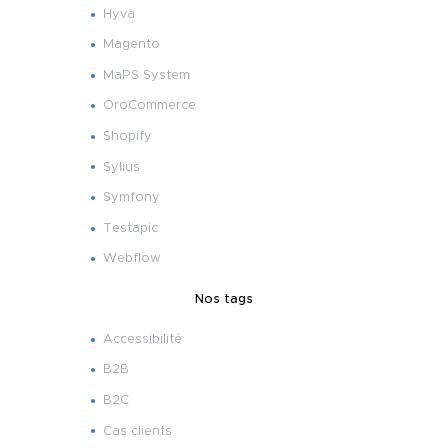
Hyvä
Magento
MaPS System
OroCommerce
Shopify
Sylius
Symfony
Testapic
Webflow
Nos tags
Accessibilité
B2B
B2C
Cas clients