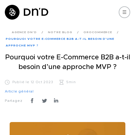
AGENCE DN'D
NOTRE BLOG
OROCOMMERCE
POURQUOI VOTRE E-COMMERCE B2B A-T-IL BESOIN D’UNE
APPROCHE MVP ?
Pourquoi votre E-Commerce B2B a-t-il
besoin d’une approche MVP ?
Publié le 12 Oct 2023
5min
Article général
Partagez