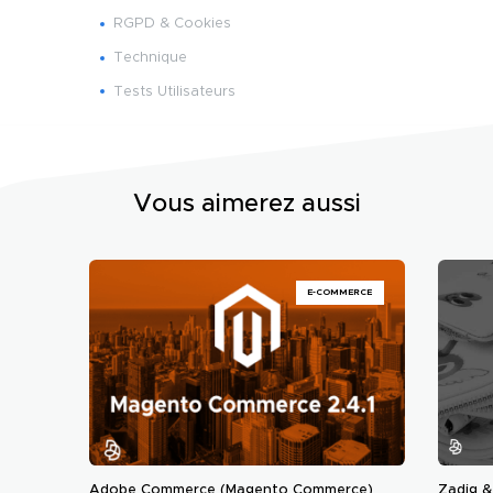
RGPD & Cookies
Technique
Tests Utilisateurs
Vous aimerez aussi
E-COMMERCE
Adobe Commerce (Magento Commerce)
Zadig &