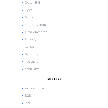
Dotdigital
Hyvä
Magento
MaPS System
OroCommerce
Shopify
Sylius
Symfony
Testapic
Webflow
Nos tags
Accessibilité
B2B
B2C