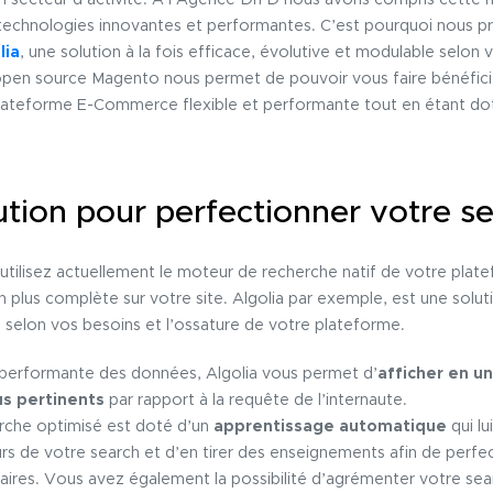
 secteur d’activité. A l’Agence Dn’D nous avons compris cette né
chnologies innovantes et performantes. C’est pourquoi nous pr
lia
, une solution à la fois efficace, évolutive et modulable selon 
 open source Magento nous permet de pouvoir vous faire bénéfici
lateforme E-Commerce flexible et performante tout en étant dot
olution pour perfectionner votre s
tilisez actuellement le moteur de recherche natif de votre platefo
ch plus complète sur votre site. Algolia par exemple, est une solut
 selon vos besoins et l’ossature de votre plateforme.
a performante des données, Algolia vous permet d’
afficher en u
us pertinents
par rapport à la requête de l’internaute.
rche optimisé est doté d’un
apprentissage automatique
qui lu
s de votre search et d’en tirer des enseignements afin de perfec
ilaires. Vous avez également la possibilité d’agrémenter votre sear