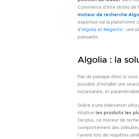
position de leader
dans son
Commerce d’être dotés de te
moteur de recherche Algo
expertise sur la plateforme
d’Algolia et Magento
: une p
puissante.
Algolia : la s
Pas de panique donc si vous u
possible d’installer une sear
instantanée, et paramétrable
Grâce à une indexation ultr
intuitive
les produits les pl
De plus, ce moteur de reche
comportement des utilisateur
l’avenir lors de requêtes sim