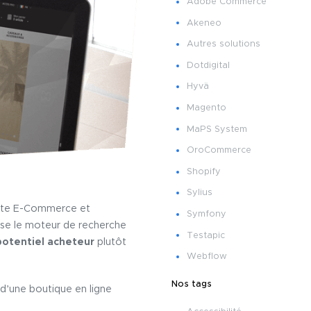
Adobe Commerce
Akeneo
Autres solutions
Dotdigital
Hyvä
Magento
MaPS System
OroCommerce
Shopify
Sylius
ite E-Commerce et
Symfony
tilise le moteur de recherche
Testapic
potentiel acheteur
plutôt
Webflow
Nos tags
r d’une boutique en ligne