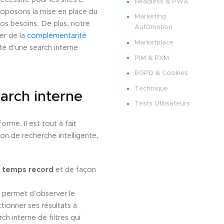
cessité pour les sites E-
Headless & PWA
oposons la mise en place du
Marketing
vos besoins. De plus, notre
Automation
er de la
complémentarité
Marketplace
é d’une search interne
PIM & PXM
RGPD & Cookies
Technique
earch interne
Tests Utilisateurs
rme. Il est tout à fait
ion de recherche intelligente,
n temps record
et de façon
i permet d’observer le
tionner ses résultats à
ch interne de filtres qui