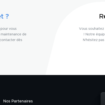
t ?
R
n pour vous
Vous souhaitez 
a maintenance de
! Notre équi
 contacter dès
N'hésitez pas
Nos Partenaires