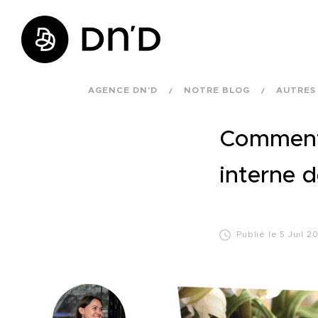
AGENCE DN'D
NOTRE BLOG
AUTRES
Comment 
interne 
Publié le 5 Juil 2