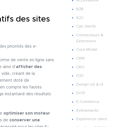
Accessibilité
B2B
ifs des sites
B2C
Cas clients
Connecteurs &
Extensions
des priorités des e-
Core Model
CRM
orme de vente en ligne sans
 ainsi d’
afficher des
CRO
 vide, créant de la
D2C
llement doté de
Design UX & UI
 en compte les fautes
Dn'D
e instantané des résultats
E-Commerce
Événements
ur
optimiser son moteur
Expérience client
es de
conserver une