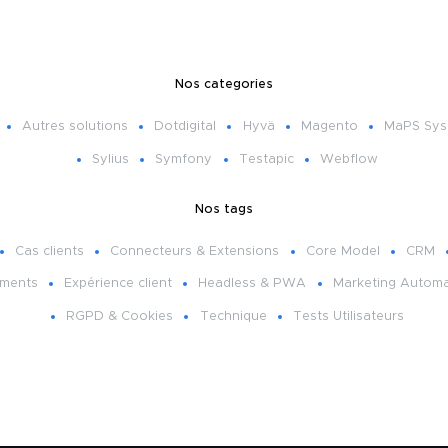
Nos categories
Autres solutions
Dotdigital
Hyvä
Magento
MaPS Sys
Sylius
Symfony
Testapic
Webflow
Nos tags
Cas clients
Connecteurs & Extensions
Core Model
CRM
ments
Expérience client
Headless & PWA
Marketing Automa
RGPD & Cookies
Technique
Tests Utilisateurs