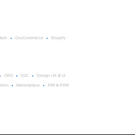
tem
OroCommerce
Shopify
CRO
D2C
Design UX & UI
tion
Marketplace
PIM & PXM