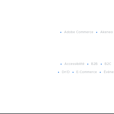
Adobe Commerce
Akeneo
Accessibilité
B2B
B2C
Dn'D
E-Commerce
Événe