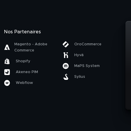
Nos Partenaires
Magento - Adobe
OroCommerce
Commerce
Hyvä
Shopify
MaPS System
Akeneo PIM
Sylius
Webflow