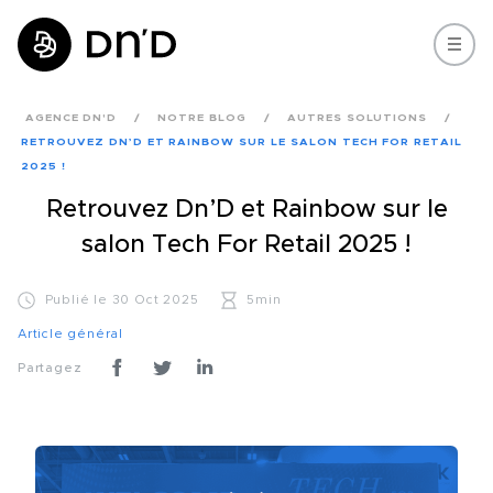
AGENCE DN'D
NOTRE BLOG
AUTRES SOLUTIONS
RETROUVEZ DN’D ET RAINBOW SUR LE SALON TECH FOR RETAIL
2025 !
Retrouvez Dn’D et Rainbow sur le
salon Tech For Retail 2025 !
Publié le 30 Oct 2025
5min
Article général
Partagez