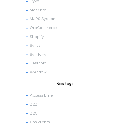
Hyvä
Magento
MaPS System
OroCommerce
Shopify
Sylius
Symfony
Testapic
Webflow
Nos tags
Accessibilité
B2B
B2C
Cas clients