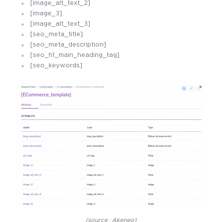
[image_alt_text_2]
[image_3]
[image_alt_text_3]
[seo_meta_title]
[seo_meta_description]
[seo_h1_main_heading_tag]
[seo_keywords]
(source : Akeneo)