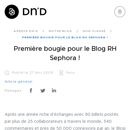
AGENCE DN'D
NOTRE BLOG
NON CLASSÉ
PREMIÈRE BOUGIE POUR LE BLOG RH SEPHORA !
Première bougie pour le Blog RH
Sephora !
Publié le 27 Nov 2008
5min
Article général
Partagez
Après une année riche d’échanges avec
90 billets postés
par plus de
25 collaborateurs
à travers le monde,
540
commentaires
et près de
50 000 connexions par an
, le
Blog