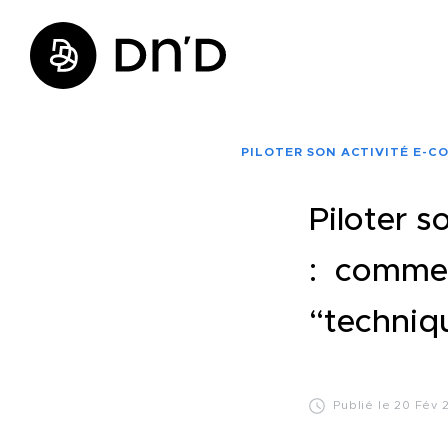
PILOTER SON ACTIVITÉ E-C
Piloter s
: commen
“techniq
Publié le 20 Fév 