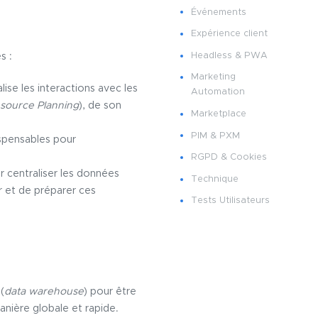
Événements
Expérience client
Headless & PWA
es :
Marketing
alise les interactions avec les
Automation
esource Planning
), de son
Marketplace
PIM & PXM
ispensables pour
RGPD & Cookies
r centraliser les données
Technique
r et de préparer ces
Tests Utilisateurs
(
data warehouse
) pour être
anière globale et rapide.