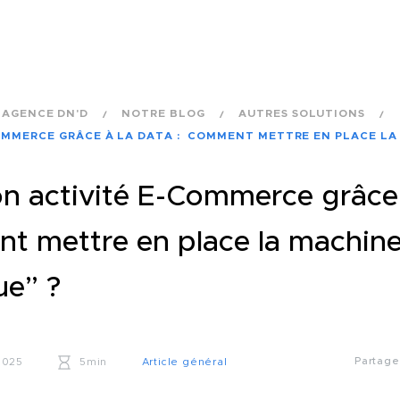
AGENCE DN'D
NOTRE BLOG
AUTRES SOLUTIONS
OMMERCE GRÂCE À LA DATA : COMMENT METTRE EN PLACE LA
on activité E-Commerce grâce 
t mettre en place la machine
ue” ?
Partag
2025
5min
Article général