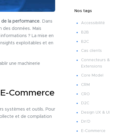
Nos tags
el de la performance
. Dans
Accessibilité
on des données. Mais
B2B
 informations ? La mise en
B2C
nsights exploitables et en
Cas clients
Connecteurs &
ablir une machinerie
Extensions
Core Model
CRM
es E-Commerce
CRO
D2C
s systèmes et outils. Pour
Design UX & UI
collecte et de compilation
Dn'D
E-Commerce