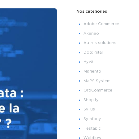
Nos categories
Adobe Commerce
Akeneo
Autres solutions
Dotdigital
Hyvä
Magento
MaPS System
OroCommerce
Shopify
Sylius
Symfony
Testapic
Webflow