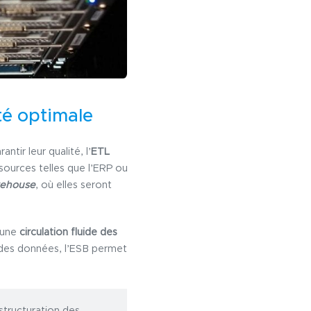
té optimale
tir leur qualité, l’
ETL
sources telles que l’ERP ou
rehouse
, où elles seront
t une
circulation fluide des
e des données, l’ESB permet
 structuration des