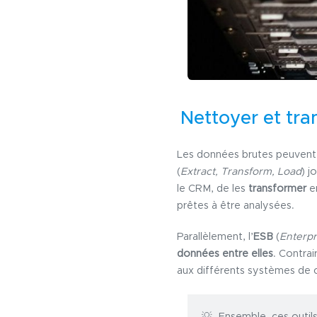
Nettoyer et tra
Les données brutes peuvent c
(
Extract, Transform, Load
) j
le CRM, de les
transformer
en
prêtes à être analysées.
Parallèlement, l’
ESB
(
Enterpr
données entre elles
. Contra
aux différents systèmes de
Ensemble, ces outils 