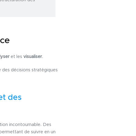
nce
lyser
et les
visualiser
.
e des décisions stratégiques
et des
sation incontournable. Des
 permettant de suivre en un