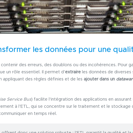
nsformer les données pour une quali
ontenir des erreurs, des doublons ou des incohérences. Pour garan
oue un rôle essentiel. Il permet d’
extraire
les données de diverses 
 appliquant des règles définies et de les
ajouter dans un
datawa
ise Service Bus
) facilite l’intégration des applications en assuran
irement à l’ETL, qui se concentre sur le traitement et le stockag
 communiquer en temps réel.
offrent donc une solution robuste : l’ETL garantit la qualité et la