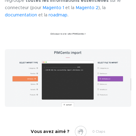
regroupe
toutes les informations essentielles
sur le
connecteur (pour
Magento 1
et la
Magento 2
), la
documentation
et la
roadmap
.
Découvrez le site PIMGento !
Vous avez aimé ?
0