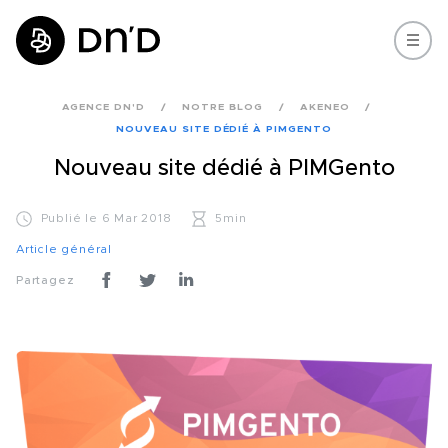
AGENCE DN'D
NOTRE BLOG
AKENEO
NOUVEAU SITE DÉDIÉ À PIMGENTO
Nouveau site dédié à PIMGento
Publié le 6 Mar 2018
5min
Article général
Partagez