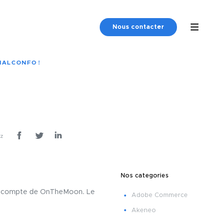
Nous contacter
NALCONFO !
ez
Nos categories
 le compte de OnTheMoon. Le
Adobe Commerce
Akeneo