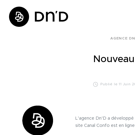
AGENCE DN
Nouveau
Publié le 11 Juin 
L’agence Dn’D a développé 
site Canal Confo est en ligne