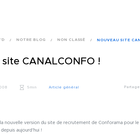
'D
NOTRE BLOG
NON CLASSÉ
NOUVEAU SITE CA
 site CANALCONFO !
Partag
2008
5min
Article général
la nouvelle version du site de recrutement de Conforama pour
 depuis aujourd’hui !