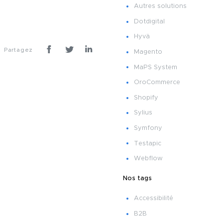
Autres solutions
Dotdigital
Hyvä
Partagez
Magento
MaPS System
OroCommerce
Shopify
Sylius
Symfony
Testapic
Webflow
Nos tags
Accessibilité
B2B