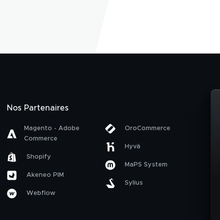
Nos Partenaires
Magento - Adobe
OroCommerce
Commerce
Hyvä
Shopify
MaPS System
Akeneo PIM
Sylius
Webflow