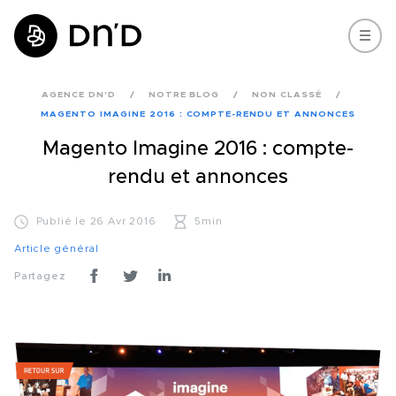
AGENCE DN'D
NOTRE BLOG
NON CLASSÉ
MAGENTO IMAGINE 2016 : COMPTE-RENDU ET ANNONCES
Magento Imagine 2016 : compte-
rendu et annonces
Publié le 26 Avr 2016
5min
Article général
Partagez