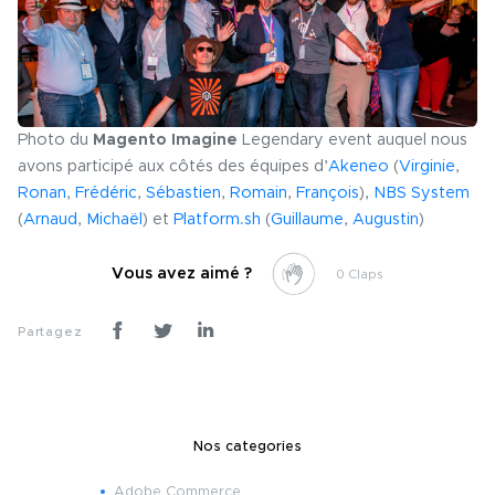
Photo du
Magento Imagine
Legendary event auquel nous
avons participé aux côtés des équipes d’
Akeneo
(
Virginie
,
Ronan
,
Frédéric
,
Sébastien
,
Romain
,
François
),
NBS System
(
Arnaud
,
Michaël
) et
Platform.sh
(
Guillaume
,
Augustin
)
Vous avez aimé ?
0
Partagez
Nos categories
Adobe Commerce