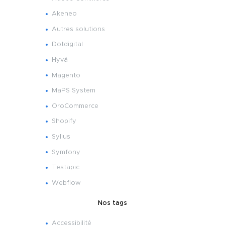
Akeneo
Autres solutions
Dotdigital
Hyvä
Magento
MaPS System
OroCommerce
Shopify
Sylius
Symfony
Testapic
Webflow
Nos tags
Accessibilité