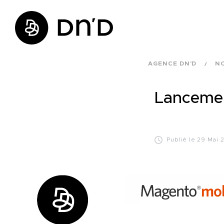
AGENCE DN'D
N
Lanceme
Publié le 29 Mai 