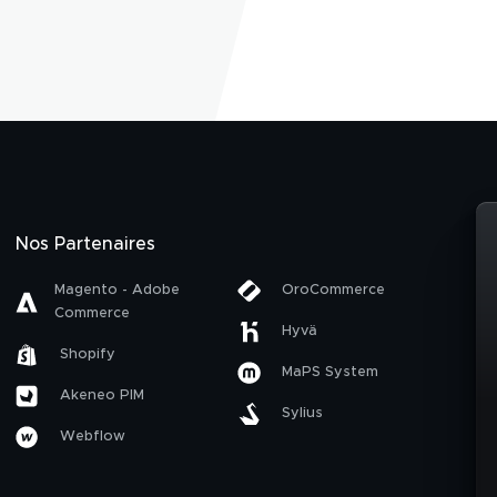
Nos Partenaires
Magento - Adobe
OroCommerce
Commerce
Hyvä
Shopify
MaPS System
Akeneo PIM
Sylius
Webflow