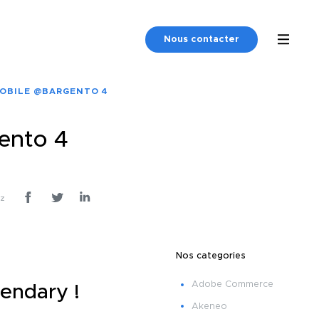
Nous contacter
OBILE @BARGENTO 4
ento 4
ez
Nos categories
Adobe Commerce
endary !
Akeneo