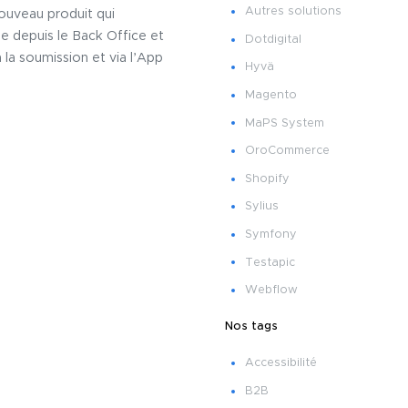
Autres solutions
nouveau produit qui
e depuis le Back Office et
Dotdigital
la soumission et via l’App
Hyvä
Magento
MaPS System
OroCommerce
Shopify
Sylius
Symfony
Testapic
Webflow
Nos tags
Accessibilité
B2B