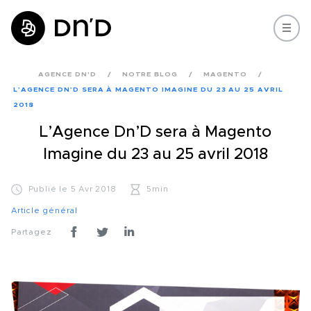
AGENCE DN'D
NOTRE BLOG
MAGENTO
L’AGENCE DN’D SERA À MAGENTO IMAGINE DU 23 AU 25 AVRIL
2018
L’Agence Dn’D sera à Magento
Imagine du 23 au 25 avril 2018
Publié le 5 Avr 2018
5min
Article général
Partagez