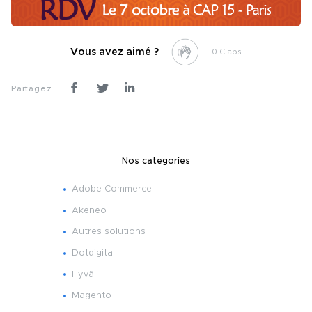
Vous avez aimé ?
0
Partagez
Nos categories
Adobe Commerce
Akeneo
Autres solutions
Dotdigital
Hyvä
Magento