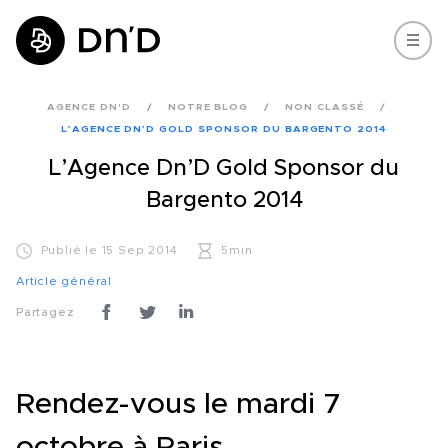
AGENCE DN'D
NOTRE BLOG
NON CLASSÉ
L’AGENCE DN’D GOLD SPONSOR DU BARGENTO 2014
L’Agence Dn’D Gold Sponsor du
Bargento 2014
Publié le 15 Sep 2014
5min
Article général
Partagez
Rendez-vous le mardi 7
octobre à Paris