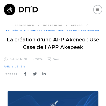
AGENCE DN'D
NOTRE BLOG
AKENEO
LA CRÉATION D’UNE APP AKENEO : USE CASE DE L’APP AKEPEEK
La création d’une APP Akeneo : Use
Case de l’APP Akepeek
Publié le 18 Juin 2024
5min
Article général
Partagez