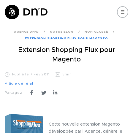
AGENCE DN'D
NOTRE BLOG
NON CLASSÉ
EXTENSION SHOPPING FLUX POUR MAGENTO
Extension Shopping Flux pour
Magento
Publié le 7 Fév 2011
5min
Article général
Partagez
Cette nouvelle extension Magento
développée par l’Agence, génère le