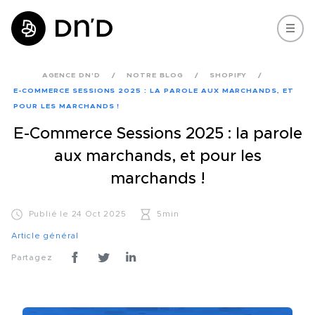
AGENCE DN'D
NOTRE BLOG
SHOPIFY
E-COMMERCE SESSIONS 2025 : LA PAROLE AUX MARCHANDS, ET
POUR LES MARCHANDS !
E-Commerce Sessions 2025 : la parole
aux marchands, et pour les
marchands !
Publié le 24 Oct 2025
5min
Article général
Partagez