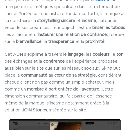
C’est précisément l’approche adoptée par
Skin&Out
, une
marque de cosmétiques spécialisée dans le traitement de
l’acné. Portée par une histoire fondatrice forte, la marque a
su construire un
storytelling
sincère
et
incarné
, autour du
vécu de ses créatrices. Leur objectif est de
briser les tabous
liés à l’acné et d’
instaurer une relation de confiance
, fondée
sur la
bienveillance
, la
transparence
et la
proximité
.
Cet ADN s’exprime à travers le
langage
, les
couleurs
, le
ton
des échanges et la
cohérence
de l’expérience proposée,
aussi bien sur le site que sur les réseaux sociaux. Skin&Out
place la
communauté au cœur de sa stratégie
, considérant
chaque client non pas comme un simple acheteur, mais
comme un
membre à part entière de l’aventure
. Cette
dimension communautaire, qui fait partie de l’essence
même de la marque, s’incarne notamment grâce à la
solution
JOIN Stories
, intégrée sur le site.