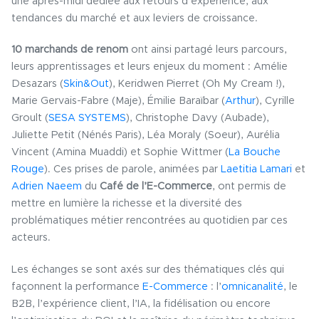
une après-midi dédiée aux retours d’expérience, aux
tendances du marché et aux leviers de croissance.
10 marchands de renom
ont ainsi partagé leurs parcours,
leurs apprentissages et leurs enjeux du moment : Amélie
Desazars (
Skin&Out
)
, Keridwen Pierret (Oh My Cream !),
Marie Gervais-Fabre (Maje), Émilie Baraïbar (
Arthur
)
, Cyrille
Groult (
SESA SYSTEMS
)
, Christophe Davy (Aubade),
Juliette Petit (Nénés Paris), Léa Moraly (Soeur), Aurélia
Vincent (Amina Muaddi) et Sophie Wittmer (
La Bouche
Rouge
)
. Ces prises de parole, animées par
Laetitia Lamari
et
Adrien Naeem
du
Café de l’E-Commerce
, ont permis de
mettre en lumière la richesse et la diversité des
problématiques métier rencontrées au quotidien par ces
acteurs.
Les échanges se sont axés sur des thématiques clés qui
façonnent la performance
E-Commerce
: l’
omnicanalité
, le
B2B, l’expérience client, l’IA, la fidélisation ou encore