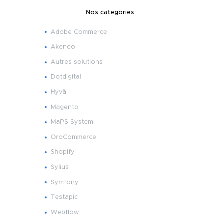
Nos categories
Adobe Commerce
Akeneo
Autres solutions
Dotdigital
Hyvä
Magento
MaPS System
OroCommerce
Shopify
Sylius
Symfony
Testapic
Webflow