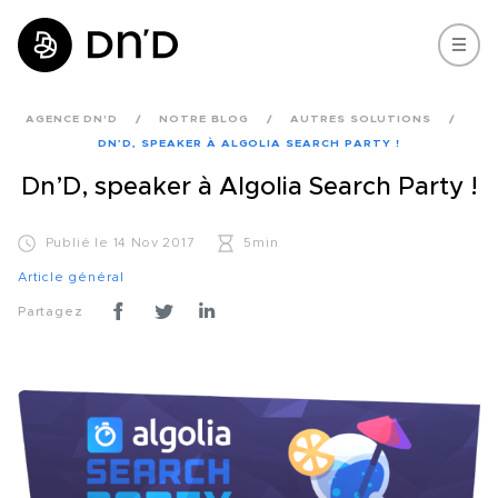
AGENCE DN'D
NOTRE BLOG
AUTRES SOLUTIONS
DN’D, SPEAKER À ALGOLIA SEARCH PARTY !
Dn’D, speaker à Algolia Search Party !
Publié le 14 Nov 2017
5min
Article général
Partagez