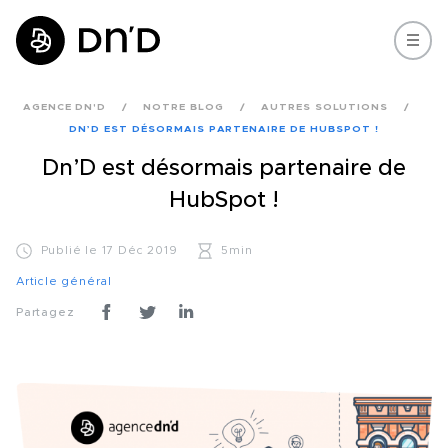
AGENCE DN'D
NOTRE BLOG
AUTRES SOLUTIONS
DN’D EST DÉSORMAIS PARTENAIRE DE HUBSPOT !
Dn’D est désormais partenaire de
HubSpot !
Publié le 17 Déc 2019
5min
Article général
Partagez