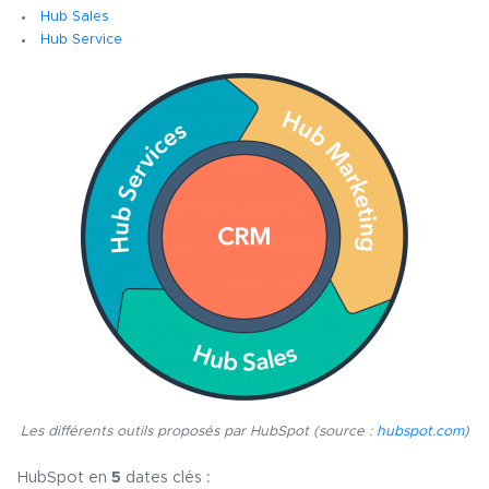
Hub Sales
Hub Service
Les différents outils proposés par HubSpot (source :
hubspot.com
)
HubSpot en
5
dates clés :