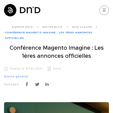
AGENCE DN'D
NOTRE BLOG
NON CLASSÉ
CONFÉRENCE MAGENTO IMAGINE : LES 1ÈRES ANNONCES
OFFICIELLES
Conférence Magento Imagine : Les
1ères annonces officielles
Publié le 8 Fév 2011
5min
Article général
Partagez