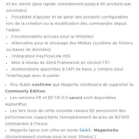
et les clients (plus rapide, normalement jusqu’à 40 produits par
secondes)
Possibilité d’ajouter et de gérer des produits configurables
lors de la création ou la modification des commandes depuis
l’admin
Fonctionnalités accrues pour la Whishlist
Alternative pour le stockage des Médias (système de fichiers
ou bases de données)
l’intégration PayFlowLink HSS
Mise à niveau de Zend Framework en version 1.11.1
Améliorations apportées à l’API de base, y compris pour
l’interfaçage avec le panier
Roy Rubin
confirme
que Magento continuera de supporter la
Community Edition
;
Les versions PE et EE 1.10.0.0
seront
sont disponibles
aujourdhui;
Les 1ers tests de cette nouvelle release EE annoncent des
performances supportants l’enregistrement de près de 80’000
commandes à l’heure;
Magento lance son offre en mode
SAAS
:
MagentoGo
(Anciennement connue sous le nom ‘Stratus’);