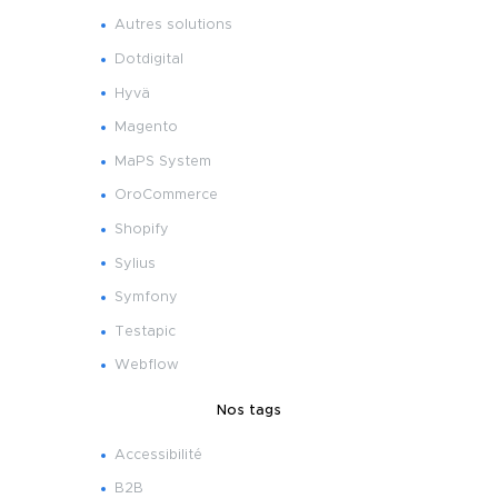
Autres solutions
Dotdigital
Hyvä
Magento
MaPS System
OroCommerce
Shopify
Sylius
Symfony
Testapic
Webflow
Nos tags
Accessibilité
B2B