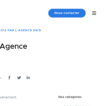
Nous contacter
012 PAR L’AGENCE DN’D
’Agence
ez
Nos categories
 événement.