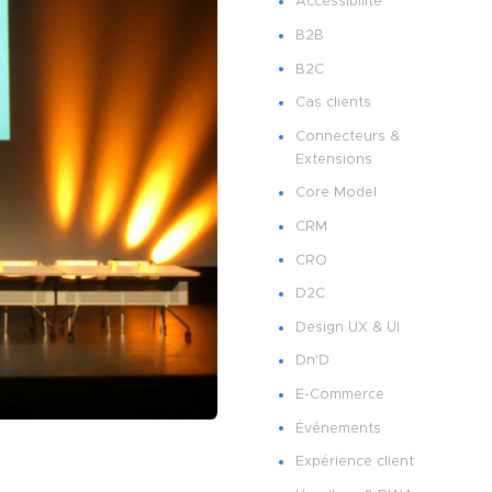
Accessibilité
B2B
B2C
Cas clients
Connecteurs &
Extensions
Core Model
CRM
CRO
D2C
Design UX & UI
Dn'D
E-Commerce
Événements
Expérience client