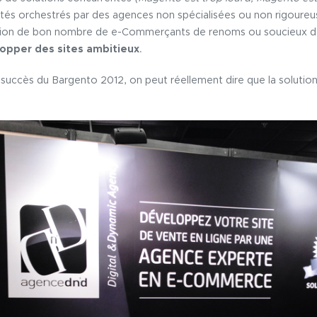
antés orchestrés par des agences non spécialisées ou non rigoureu
ection de bon nombre de e-Commerçants de renoms ou soucieux d’
lopper des sites ambitieux
.
 succès du Bargento 2012, on peut réellement dire que la solutio