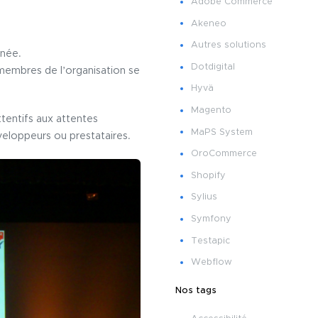
Adobe Commerce
Akeneo
Autres solutions
nnée.
Dotdigital
membres de l’organisation se
Hyvä
Magento
ttentifs aux attentes
MaPS System
veloppeurs ou prestataires.
OroCommerce
Shopify
Sylius
Symfony
Testapic
Webflow
Nos tags