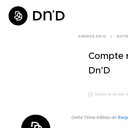
AGENCE DN'D
NOTR
Compte r
Dn’D
Publié le 30 Mai 
Cette 7ème édition de
Barg