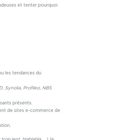
ndeuses et tenter pourquoi
 ou les tendances du
, Synolia, Profileo, NBS
osants présents.
ent de sites e-commerce de
tion.
rop lent, blablabla, …)
, la