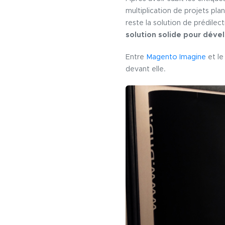
multiplication de projets pl
reste la solution de prédil
solution solide pour déve
Entre
Magento Imagine
et le
devant elle.