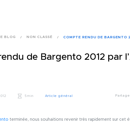
E BLOG
NON CLASSÉ
COMPTE RENDU DE BARGENTO 2
endu de Bargento 2012 par l
Partag
2012
5min
Article général
ento
terminée, nous souhaitions revenir très rapidement sur cet