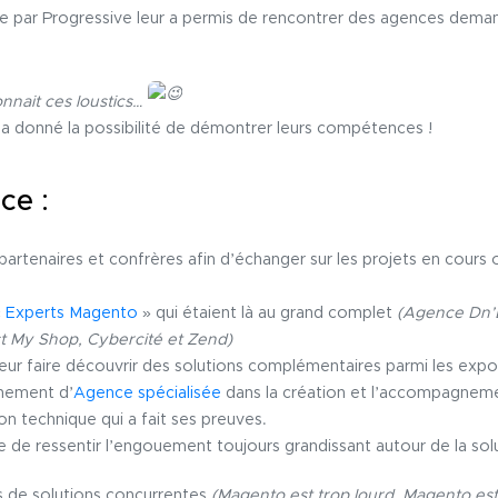
sée par Progressive leur a permis de rencontrer des agences dema
nnait ces loustics…
a donné la possibilité de démontrer leurs compétences !
ce :
partenaires et confrères afin d’échanger sur les projets en cours
«
Experts Magento
» qui étaient là au grand complet
(Agence Dn’D
t My Shop, Cybercité et Zend)
leur faire découvrir des solutions complémentaires parmi les exp
nnement d’
Agence spécialisée
dans la création et l’accompagnem
on technique qui a fait ses preuves.
de ressentir l’engouement toujours grandissant autour de la solu
es de solutions concurrentes
(Magento est trop lourd, Magento est t