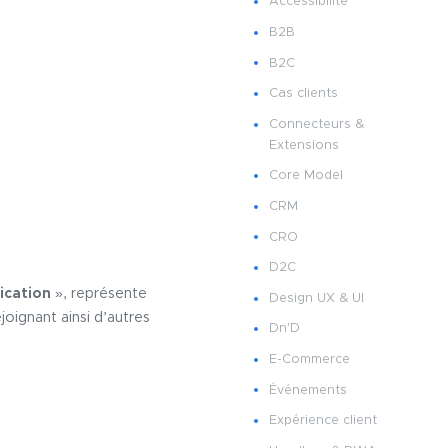
Accessibilité
B2B
B2C
Cas clients
Connecteurs &
Extensions
Core Model
CRM
CRO
D2C
ication »
, représente
Design UX & UI
oignant ainsi d’autres
Dn'D
E-Commerce
Événements
Expérience client