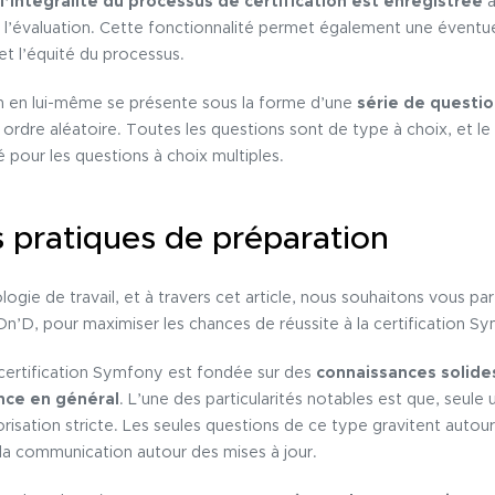
l’intégralité du processus de certification est enregistrée
à
l’évaluation. Cette fonctionnalité permet également une éventue
et l’équité du processus.
on en lui-même se présente sous la forme d’une
série de questio
 ordre aléatoire. Toutes les questions sont de type à choix, et 
 pour les questions à choix multiples.
 pratiques de préparation
gie de travail, et à travers cet article, nous souhaitons vous pa
Dn’D, pour maximiser les chances de réussite à la certification S
 certification Symfony est fondée sur des
connaissances solide
ence en général
. L’une des particularités notables est que, seule 
isation stricte. Les seules questions de ce type gravitent auto
la communication autour des mises à jour.