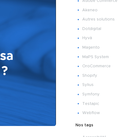
Adobe Commerce
Akeneo
Autres solutions
Dotdigital
Hyvä
Magento
MaPS System
OroCommerce
Shopify
Sylius
Symfony
Testapic
Webflow
Nos tags