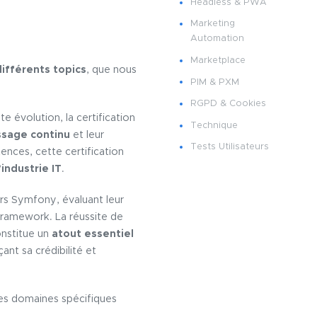
Headless & PWA
Marketing
Automation
Marketplace
différents topics
,
que nous
PIM & PXM
RGPD & Cookies
 évolution, la certification
Technique
ssage continu
et leur
Tests Utilisateurs
ences, cette certification
industrie IT
.
rs Symfony, évaluant leur
framework. La réussite de
onstitue un
atout essentiel
nt sa crédibilité et
 les domaines spécifiques