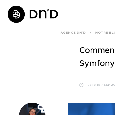
AGENCE DN'D
NOTRE BL
Comment 
Symfony 
Publié le 7 Mar 2