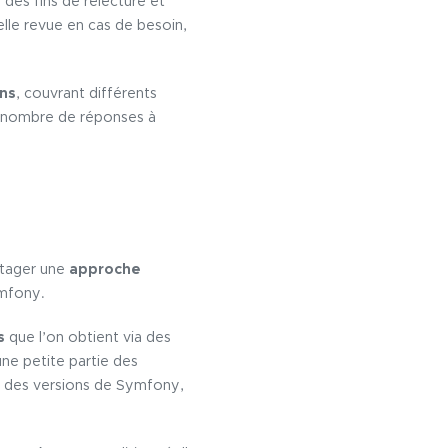
 des fins de relecture et
lle revue en cas de besoin,
ns
, couvrant différents
le nombre de réponses à
rtager une
approche
ymfony.
s
que l’on obtient via des
une petite partie des
ur des versions de Symfony,