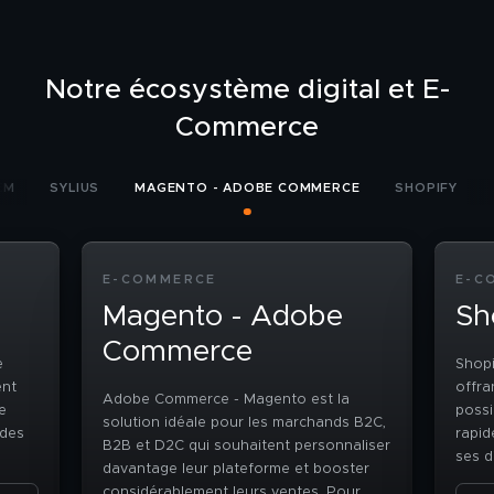
Notre écosystème digital et E-
Commerce
EM
SYLIUS
MAGENTO - ADOBE COMMERCE
SHOPIFY
E-COMMERCE
E-C
Magento - Adobe
Sh
Commerce
e
Shopi
ent
offra
Adobe Commerce - Magento est la
e
possi
solution idéale pour les marchands B2C,
 des
rapid
B2B et D2C qui souhaitent personnaliser
ses d
davantage leur plateforme et booster
ojets
cette
considérablement leurs ventes. Pour