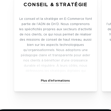
CONSEIL & STRATÉGIE
Le conseil et la stratégie en E-Commerce font
partie de l’ADN de Dn’D. Nous comprenons
l’
les spécificités propres aux secteurs d'activité
de
de nos clients, ce qui nous permet de réaliser
f
des missions de conseil de haut niveau, aussi
bien sur les aspects technologiques
qu'organisationnels. Nous adoptons une
pédagogie claire et transparente pour aider
nos clients à bénéficier d'une croissance
durable et régulière. À leurs côtés, nous
définissons les stratégies digitales qui
permettront de transformer chaque
Plus d'informations
particularité de leur plateforme en avantages
concurrentiels décisifs.